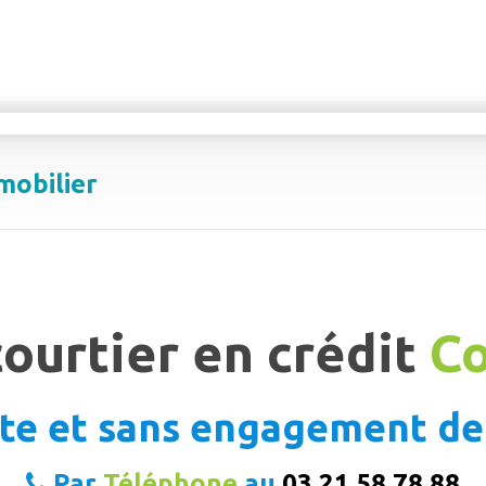
mobilier
courtier en crédit
Co
te et sans engagement de
Par
Téléphone
au
03 21 58 78 88